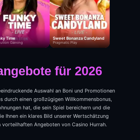
ky Time
Sweet Bonanza Candyland
lution Gaming
Pragmatic Play
angebote für 2026
 beeindruckende Auswahl an Boni und Promotionen
i es durch einen großzügigen Willkommensbonus,
hnungen hat, die sein Spiel bereichern und die
e Ihnen ein klares Bild unserer Wertschätzung
en vorteilhaften Angeboten von Casino Hurrah.