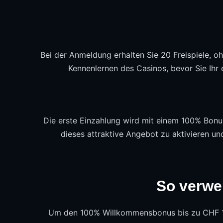
Bei der Anmeldung erhalten Sie 20 Freispiele, oh
Kennenlernen des Casinos, bevor Sie Ihr 
Die erste Einzahlung wird mit einem 100% Bon
dieses attraktive Angebot zu aktivieren un
So verwe
Um den 100% Willkommensbonus bis zu CHF 100