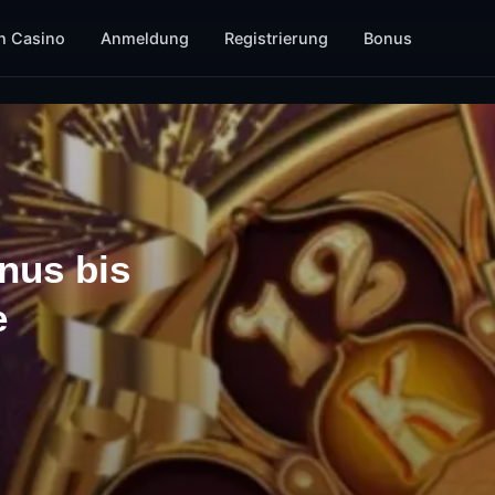
h Casino
Anmeldung
Registrierung
Bonus
nus bis
e