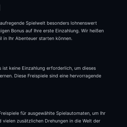
l
e aufregende Spielwelt besonders lohnenswert
gen Bonus auf Ihre erste Einzahlung. Wir heißen
l in Ihr Abenteuer starten können.
 ist keine Einzahlung erforderlich, um dieses
rnen. Diese Freispiele sind eine hervorragende
Freispiele für ausgewählte Spielautomaten, um Ihr
nd vielen zusätzlichen Drehungen in die Welt der