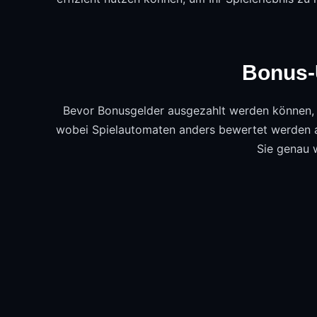
Bonus-U
Bevor Bonusgelder ausgezahlt werden können, m
wobei Spielautomaten anders bewertet werden al
Sie genau 