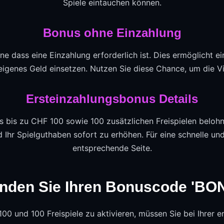
Spiele eintauchen können.
Bonus ohne Einzahlung
ne dass eine Einzahlung erforderlich ist. Dies ermöglicht ei
eigenes Geld einsetzen. Nutzen Sie diese Chance, um die Vi
Ersteinzahlungsbonus Details
us bis zu CHF 100 sowie 100 zusätzlichen Freispielen bel
d Ihr Spielguthaben sofort zu erhöhen. Für eine schnelle un
entsprechende Seite.
nden Sie Ihren Bonuscode 'B
 und 100 Freispiele zu aktivieren, müssen Sie bei Ihrer