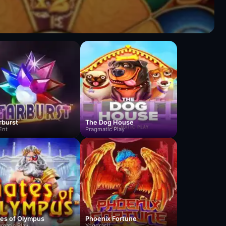
rburst
The Dog House
Ent
Pragmatic Play
es of Olympus
Phoenix Fortune
matic Play
Yggdrasil