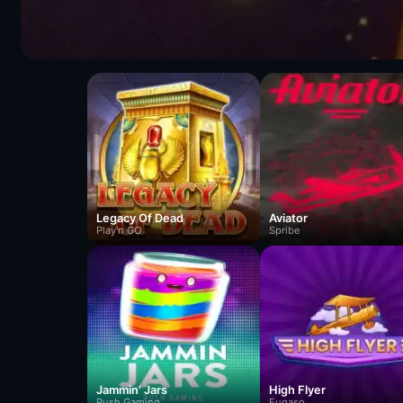
Legacy Of Dead
Aviator
Play'n GO
Spribe
Jammin' Jars
High Flyer
Push Gaming
Fugaso