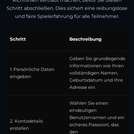
Richtlinien vertraut machen, bevor Sie diesen
Schritt abschließen. Dies sichert eine reibungslose
und faire Spielerfahrung für alle Teilnehmer.
Schritt
Beschreibung
Geben Sie grundlegende
Informationen wie Ihren
1. Persönliche Daten
vollständigen Namen,
eingeben
Geburtsdatum und Ihre
Adresse ein.
Wählen Sie einen
eindeutigen
Benutzernamen und ein
2. Kontodetails
sicheres Passwort, das
erstellen
den