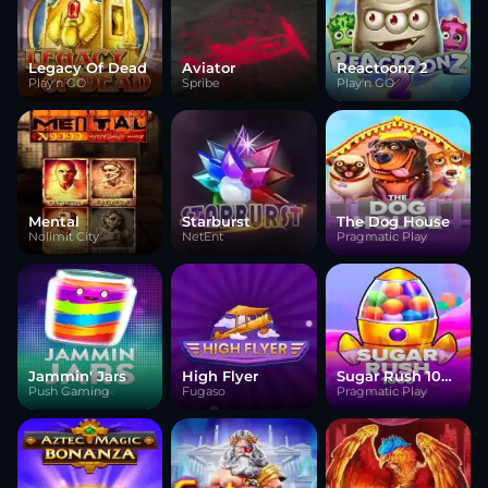
Legacy Of Dead
Aviator
Reactoonz 2
Play'n GO
Spribe
Play'n GO
Mental
Starburst
The Dog House
Nolimit City
NetEnt
Pragmatic Play
Jammin' Jars
High Flyer
Sugar Rush 1000
Push Gaming
Fugaso
Pragmatic Play