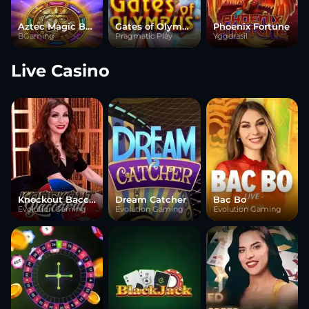
Aztec Magic Bonanza
Gates of Olympus
Phoenix Fortune
BGaming
Pragmatic Play
Yggdrasil
Live Casino
Knockout Baccarat
Dream Catcher
Bac Bo
Evolution Gaming
Evolution Gaming
Evolution Gaming