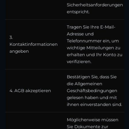
Sicherheitsanforderungen
entspricht.
Tragen Sie Ihre E-Mail-
Adresse und
3.
Telefonnummer ein, um
Kontaktinformationen
wichtige Mitteilungen zu
angeben
erhalten und Ihr Konto zu
verifizieren.
Bestätigen Sie, dass Sie
die Allgemeinen
4. AGB akzeptieren
Geschäftsbedingungen
gelesen haben und mit
ihnen einverstanden sind.
Möglicherweise müssen
Sie Dokumente zur